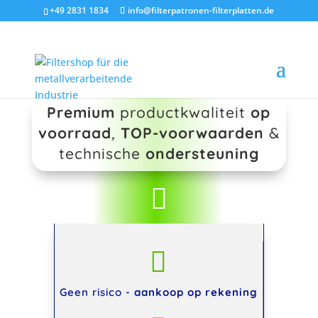
+49 2831 1834
info@filterpatronen-filterplatten.de
Premium
productkwaliteit
op
voorraad
,
TOP-voorwaarden
&
technische
ondersteuning


Geen risico -
aankoop op rekening