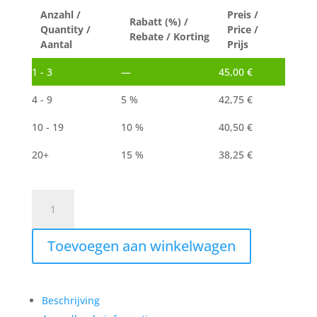
Anzahl /
Preis /
Rabatt (%) /
Quantity /
Price /
Rebate / Korting
Aantal
Prijs
1 - 3
—
45,00
€
4 - 9
5 %
42,75
€
10 - 19
10 %
40,50
€
20+
15 %
38,25
€
HBM
SBC
01606
Toevoegen aan winkelwagen
geschikt
microfilter
voor
stofafzuiger
Beschrijving
aantal