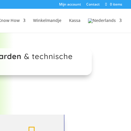
Mijn account
Contact
0 items
Know How
Winkelmandje
Kassa
arden
& technische