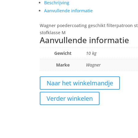
325
Beschrijving
x
Aanvullende informatie
1.200
mm
Wagner poedercoating geschikt filterpatroon s
antistatisch
stofklasse M
aantal
Aanvullende informatie
Gewicht
10 kg
Marke
Wagner
Naar het winkelmandje
Verder winkelen