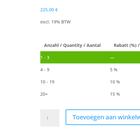
225,00
€
excl. 19% BTW
Anzahl / Quantity / Aantal
Rabatt (%) /
1 - 3
—
4 - 9
5 %
10 - 19
10 %
20+
15 %
Wagner
Toevoegen aan winkel
poedercoating
geschikt
filterpatroon