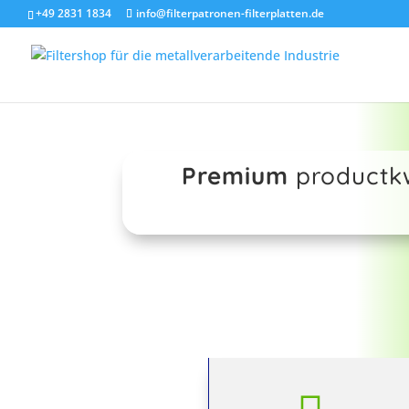
+49 2831 1834
info@filterpatronen-filterplatten.de
Premium
productkw