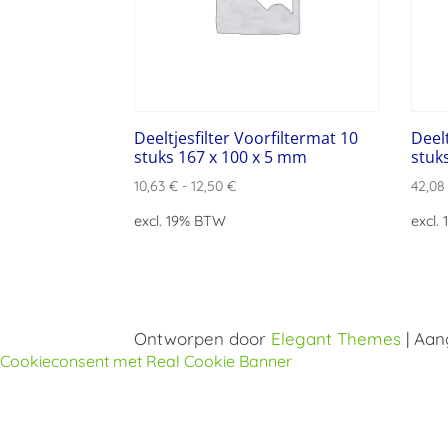
Deeltjesfilter Voorfiltermat 10
Deelt
stuks 167 x 100 x 5 mm
stuk
10,63
€
-
12,50
€
42,0
excl. 19% BTW
excl.
Ontworpen door
Elegant Themes
| Aa
Cookieconsent met Real Cookie Banner