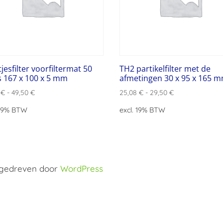
jesfilter voorfiltermat 50
TH2 partikelfilter met de
s 167 x 100 x 5 mm
afmetingen 30 x 95 x 165 
8
€
-
49,50
€
25,08
€
-
29,50
€
 19% BTW
excl. 19% BTW
ngedreven door
WordPress