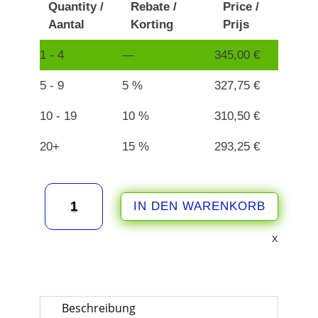
Quantity /
Rebate /
Price /
Aantal
Korting
Prijs
1 - 4
—
345,00
€
5 - 9
5 %
327,75
€
10 - 19
10 %
310,50
€
20+
15 %
293,25
€
Trumpf
IN DEN WARENKORB
0141759
passende
x
Filterplatte
720
x
850
mm
Beschreibung