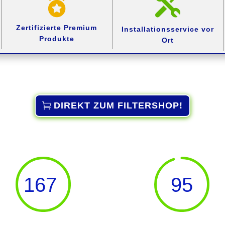


Zertifizierte Premium
Installationsservice
vor
Produkte
Ort
DIREKT ZUM FILTERSHOP!
167
95