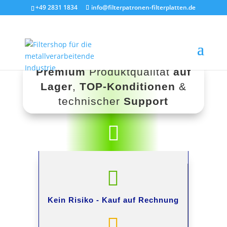
+49 2831 1834
info@filterpatronen-filterplatten.de
Premium
Produktqualität
auf
Lager
,
TOP-Konditionen
&
technischer
Support


Kein Risiko -
Kauf auf Rechnung
