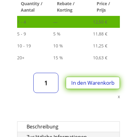
Quantity /
Rebate /
Price /
Aantal
Korting
Prijs
1 - 4
—
12,50
€
5 - 9
5 %
11,88
€
10 - 19
10 %
11,25
€
20+
15 %
10,63
€
TEKA
In den Warenkorb
978006
passende
Aktivkohle-
x
Filtermatte
484
x
484
Beschreibung
x