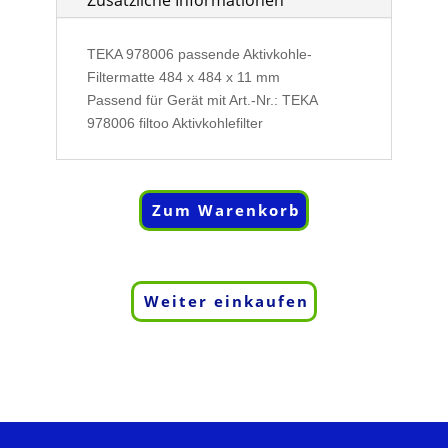
Zusätzliche Informationen
11
mm
Menge
TEKA 978006 passende Aktivkohle-
Filtermatte 484 x 484 x 11 mm
Passend für Gerät mit Art.-Nr.: TEKA
978006 filtoo Aktivkohlefilter
Zum Warenkorb
Weiter einkaufen