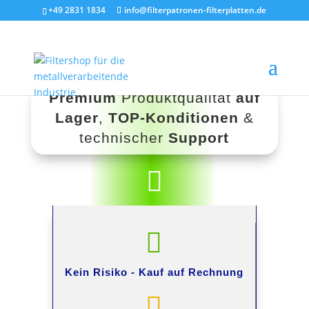
+49 2831 1834
info@filterpatronen-filterplatten.de
Premium
Produktqualität
auf
Lager
,
TOP-Konditionen
&
technischer
Support


Kein Risiko -
Kauf auf Rechnung
