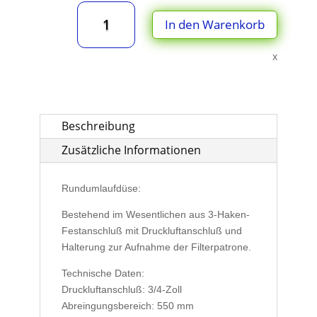
Rundumlaufdüse
In den Warenkorb
zur
Einzel-
Abreinigung
x
für
Filterpatrone
325
x
Beschreibung
600
Zusätzliche Informationen
mm
Menge
Rundumlaufdüse:
Bestehend im Wesentlichen aus 3-Haken-
Festanschluß mit Druckluftanschluß und
Halterung zur Aufnahme der Filterpatrone.
Technische Daten:
Druckluftanschluß: 3/4-Zoll
Abreingungsbereich: 550 mm