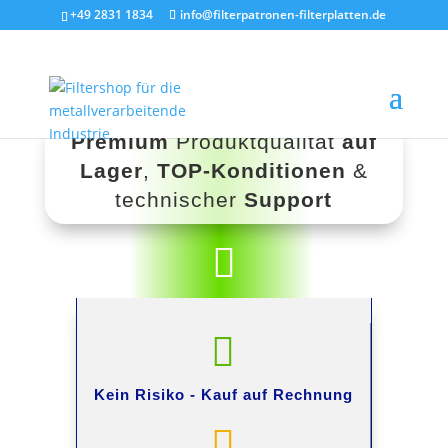
+49 2831 1834
info@filterpatronen-filterplatten.de
Premium
Produktqualität
auf
Lager
,
TOP-Konditionen
&
technischer
Support


Kein Risiko -
Kauf auf Rechnung
