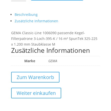
Line
1006090
passende
Beschreibung
Filterpatrone
Zusätzliche Informationen
16
m²
GEMA Classic-Line 1006090 passende Kegel-
Menge
Filterpatrone 3-Loch-395-K / 16 m² SpunTek 325-225
x 1.200 mm Staubklasse M
Zusätzliche Informationen
Marke
GEMA
Zum Warenkorb
Weiter einkaufen