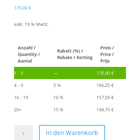
175,00
€
exkl. 19 % MwSt.
Anzahl /
Preis /
Rabatt (%) /
Quantity /
Price /
Rebate / Korting
Aantal
Prijs
1 - 3
—
175,00
€
4 - 9
5 %
166,25
€
10 - 19
10 %
157,50
€
20+
15 %
148,75
€
GEMA
In den Warenkorb
Classic-