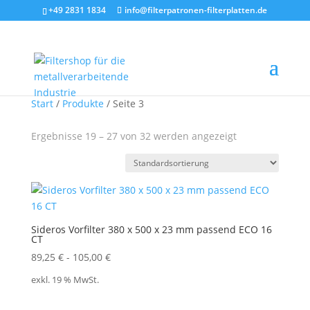
+49 2831 1834
info@filterpatronen-filterplatten.de
Start
/
Produkte
/ Seite 3
Ergebnisse 19 – 27 von 32 werden angezeigt
Sideros Vorfilter 380 x 500 x 23 mm passend ECO 16
CT
89,25
€
-
105,00
€
exkl. 19 % MwSt.