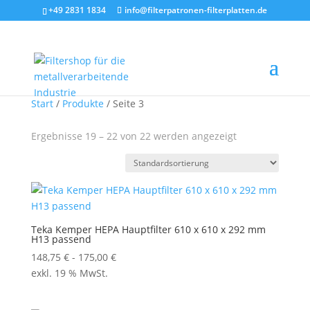
+49 2831 1834
info@filterpatronen-filterplatten.de
Start
/
Produkte
/ Seite 3
Ergebnisse 19 – 22 von 22 werden angezeigt
Teka Kemper HEPA Hauptfilter 610 x 610 x 292 mm
H13 passend
148,75
€
-
175,00
€
exkl. 19 % MwSt.