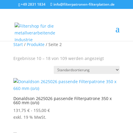
+49 2831 1834
info@filterpatronen-filterplatten.de
Start
/
Produkte
/ Seite 2
Ergebnisse 10 – 18 von 109 werden angezeigt
Donaldson 2625026 passende Filterpatrone 350 x
660 mm (o/o)
131,75
€
-
155,00
€
exkl. 19 % MwSt.